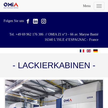
Menu
Toggl
naviga
Folgen Sie uns
Tel. +49 69 962 176 386 // OMIA ZI n°3 - 66 av. Maryse Bastié
16340 L’ISLE d’ESPAGNAC - France
- LACKIERKABINEN -