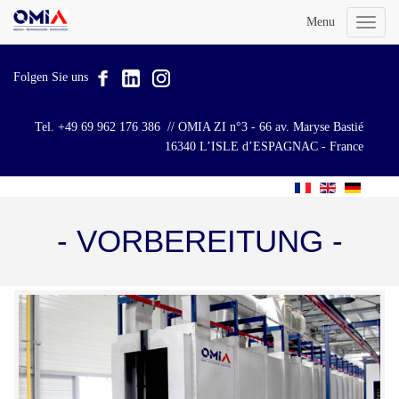
Menu
Toggl
naviga
Folgen Sie uns
Tel. +49 69 962 176 386 // OMIA ZI n°3 - 66 av. Maryse Bastié
16340 L’ISLE d’ESPAGNAC - France
- VORBEREITUNG -