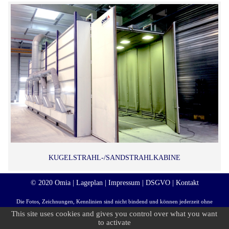
KUGELSTRAHL-/SANDSTRAHLKABINE
© 2020 Omia |
Lageplan
|
Impressum
|
DSGVO
|
Kontakt
Die Fotos, Zeichnungen, Kennlinien sind nicht bindend und können jederzeit ohne
This site uses cookies and gives you control over what you want
Ankündigung geändert werden.
to activate